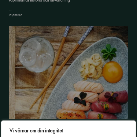
...
Inspiration
Wasabins historia och fördelar
Vi värnar om din integritet
Lär dig allt om wasabi det gröna starka tillbehöret. Här berättar vi mer