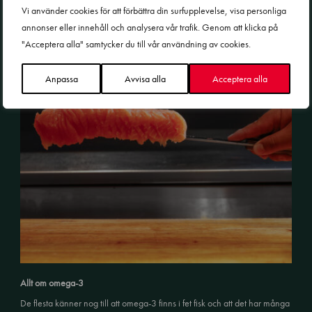
Vi använder cookies för att förbättra din surfupplevelse, visa personliga
om wasabins ...
annonser eller innehåll och analysera vår trafik. Genom att klicka på
Inspiration
"Acceptera alla" samtycker du till vår användning av cookies.
Anpassa
Avvisa alla
Acceptera alla
Allt om omega-3
De flesta känner nog till att omega-3 finns i fet fisk och att det har många