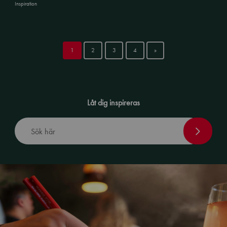
Inspiration
1
2
3
4
»
Låt dig inspireras
Sök här