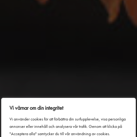
Vi värnar om din integritet
Vi använder cookies för att förbättra din surfupplevelse, visa personliga
Text: Daniela von Langenberg
annonser eller innehåll och analysera vår trafik. Genom att klicka på
Allt om omega-3
"Acceptera alla" samtycker du till vår användning av cookies.