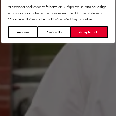
Vi använder cookies för att förbättra din surfupplevelse, visa personliga
RedLocker – Tillsammans för en mer
annonser eller innehåll och analysera vår trafik. Genom att klicka på
"Acceptera alla" samtycker du till vår användning av cookies.
inkluderande vardag
Anpassa
Avvisa alla
Acceptera alla