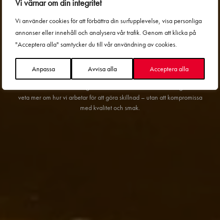
Vi värnar om din integritet
På Sushi Yama arbetar vi målmedvetet för att erbjuda matupplevelser
som tar hänsyn till både smak och hållbarhet. För oss handlar hållbarhet
Vi använder cookies för att förbättra din surfupplevelse, visa personliga
om att göra medvetna val genom hela vår verksamhet – från råvara till
annonser eller innehåll och analysera vår trafik. Genom att klicka på
färdig rätt. Det innebär bland annat att vi noggrant väljer certifierade och
"Acceptera alla" samtycker du till vår användning av cookies.
spårbara produkter från havet, att vi utvecklar menyer med lägre
klimatpåverkan och att vi tar in innovativa råvaror från den nordiska
naturen.
Anpassa
Avvisa alla
Acceptera alla
Här har vi samlat våra viktigaste initiativ och samarbeten för dig som vill
veta mer om hur vi arbetar för att göra skillnad – utan att kompromissa
med kvalitet och smak.