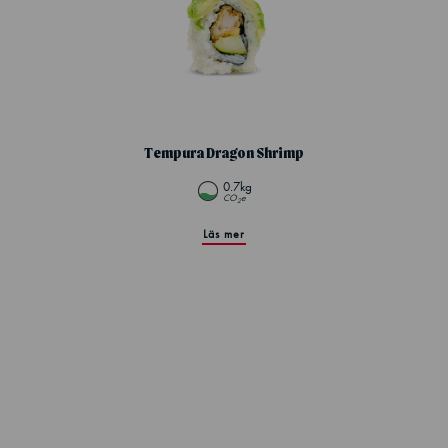
Tempura Dragon Shrimp
0.7kg
CO
e
2
Läs mer