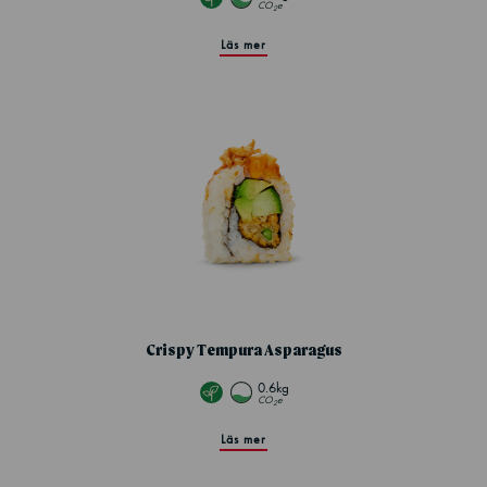
CO
e
2
Läs mer
Crispy Tempura Asparagus
0.6kg
CO
e
2
Läs mer