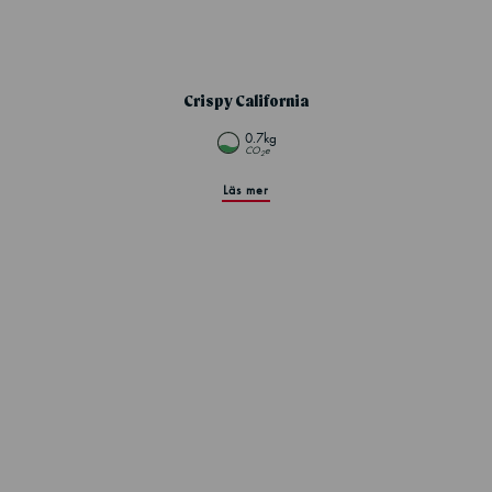
Crispy California
0.7kg
CO
e
2
Läs mer