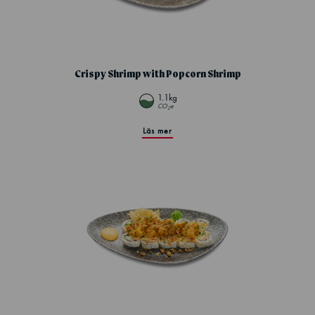
Crispy Shrimp with Popcorn Shrimp
1.1kg
CO
e
2
Läs mer