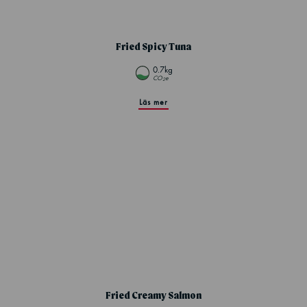
Fried Spicy Tuna
0.7kg
CO
e
2
Läs mer
Fried Creamy Salmon