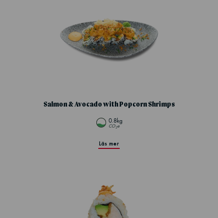
Salmon & Avocado with Popcorn Shrimps
0.8kg
CO
e
2
Läs mer