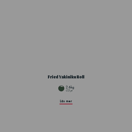
Fried Yakiniku Roll
2.6kg
CO
e
2
Läs mer