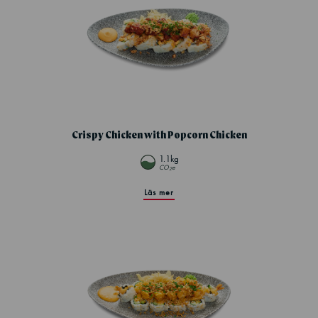
Crispy Chicken with Popcorn Chicken
1.1kg
CO
e
2
Läs mer