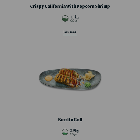
Crispy California with Popcorn Shrimp
1.1kg
CO
e
2
Läs mer
Burrito Roll
0.9kg
CO
e
2