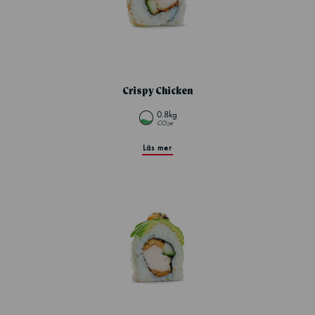
Crispy Chicken
0.8kg
CO
e
2
Läs mer