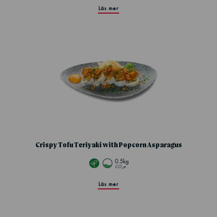
Läs mer
Crispy Tofu Teriyaki with Popcorn Asparagus
0.5kg
CO
e
2
Läs mer