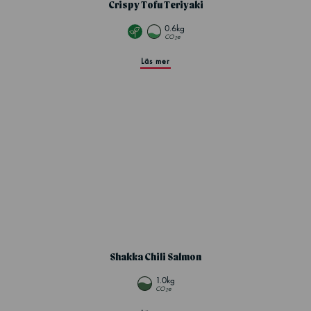
Crispy Tofu Teriyaki
0.6kg
CO
e
2
Läs mer
Shakka Chili Salmon
1.0kg
CO
e
2