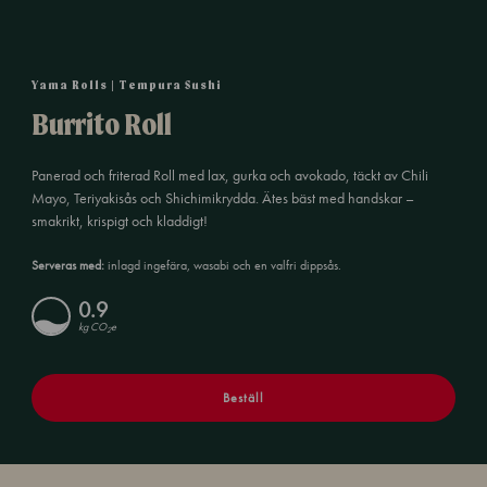
Yama Rolls | Tempura Sushi
Burrito Roll
Panerad och friterad Roll med lax, gurka och avokado, täckt av Chili
Mayo, Teriyakisås och Shichimikrydda. Ätes bäst med handskar –
smakrikt, krispigt och kladdigt!
Serveras med:
inlagd ingefära, wasabi och en valfri dippsås.
0.9
kg CO
e
2
Beställ