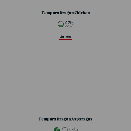
Tempura Dragon Chicken
0.7kg
CO
e
2
Läs mer
Tempura Dragon Asparagus
0.6kg