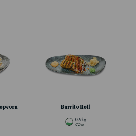
Popcorn
Burrito Roll
0.9kg
CO
e
2