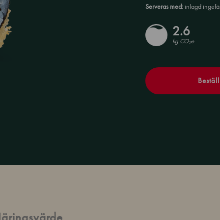
Serveras med:
inlagd ingefä
2.6
kg CO
e
2
Beställ
äringsvärde