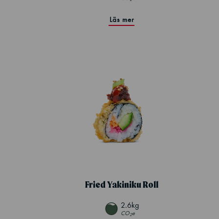
Läs mer
Fried Yakiniku Roll
2.6kg
CO
e
2