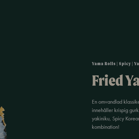
Yama Rolls | Spicy | Y
Fried Y
En omvandlad klassiker
innehåller krispig gur
yakiniku, Spicy Korea
kombination!