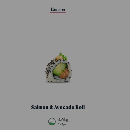
Läs mer
Salmon & Avocado Roll
0.6kg
CO
e
2