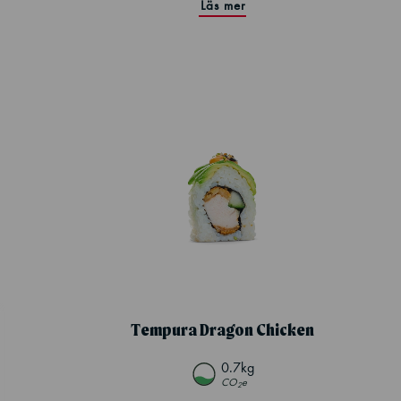
Läs mer
Tempura Dragon Chicken
0.7kg
CO
e
2