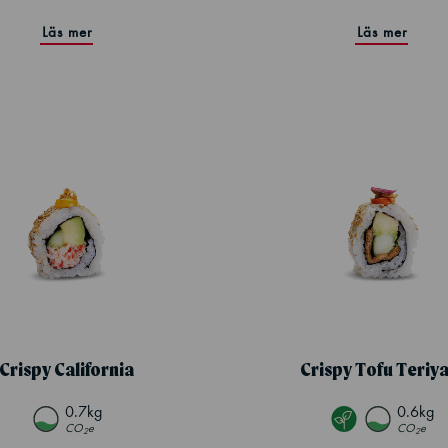
Läs mer
Läs mer
Crispy California
Crispy Tofu Teriya
0.7kg
0.6kg
CO
e
CO
e
2
2