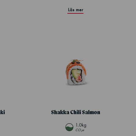
Läs mer
ki
Shakka Chili Salmon
1.0kg
CO
e
2