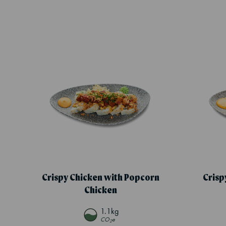
Crispy Chicken with Popcorn
Crisp
Chicken
1.1kg
CO
e
2