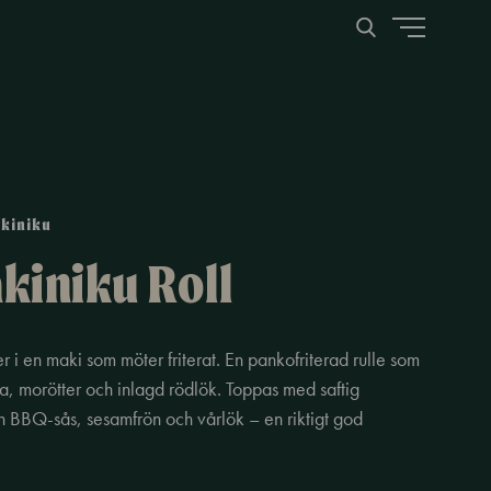
akiniku
akiniku Roll
 i en maki som möter friterat. En pankofriterad rulle som
ka, morötter och inlagd rödlök. Toppas med saftig
n BBQ-sås, sesamfrön och vårlök – en riktigt god