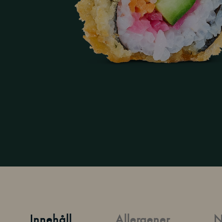
Innehåll
Allergener
N