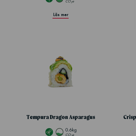
CO
e
2
Läs mer
Tempura Dragon Asparagus
Cris
0.6kg
CO
e
2