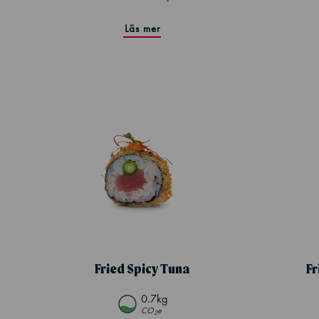
Läs mer
Fried Spicy Tuna
Fr
0.7kg
CO
e
2