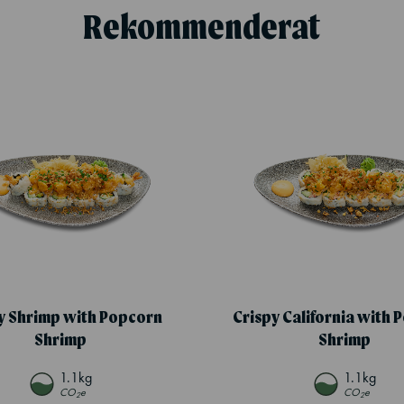
Rekommenderat
y Shrimp with Popcorn
Crispy California with 
Shrimp
Shrimp
1.1kg
1.1kg
CO
e
CO
e
2
2