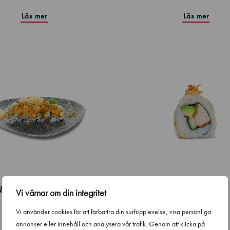
Läs mer
Läs mer
& Avocado with Popcorn
Crispy Chicken
Vi värnar om din integritet
Shrimps
0.8kg
Vi använder cookies för att förbättra din surfupplevelse, visa personliga
CO
e
2
0.8kg
annonser eller innehåll och analysera vår trafik. Genom att klicka på