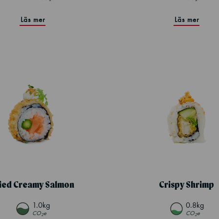
Läs mer
Läs mer
ied Creamy Salmon
Crispy Shrimp
1.0kg
0.8kg
CO
e
CO
e
2
2