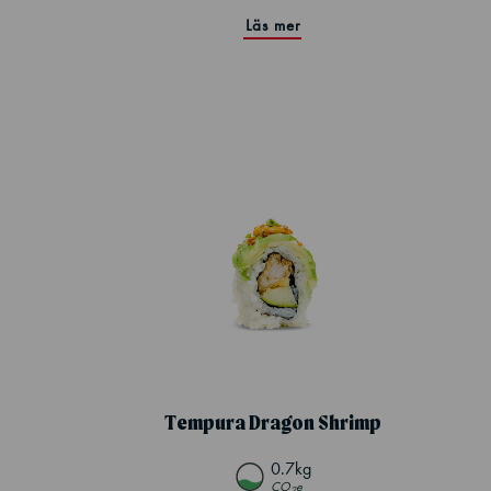
Läs mer
Tempura Dragon Shrimp
0.7kg
CO
e
2