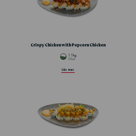
Crispy Chicken with Popcorn Chicken
1.1kg
CO
e
2
Läs mer