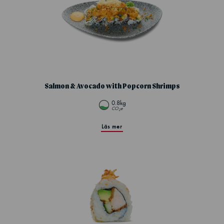
Salmon & Avocado with Popcorn Shrimps
0.8kg
CO
e
2
Läs mer