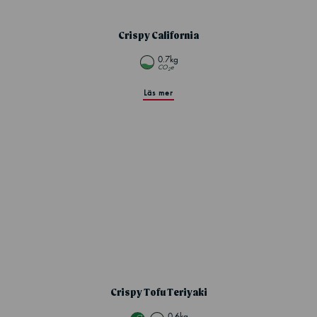
Crispy California
0.7kg
CO
e
2
Läs mer
Crispy Tofu Teriyaki
0.6kg