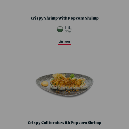
Crispy Shrimp with Popcorn Shrimp
1.1kg
CO
e
2
Läs mer
Crispy California with Popcorn Shrimp