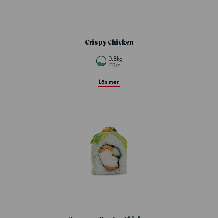
Crispy Chicken
0.8kg
CO
e
2
Läs mer