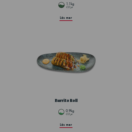
1.1kg
CO
e
2
Läs mer
Burrito Roll
0.9kg
CO
e
2
Läs mer