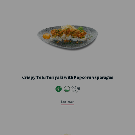
Crispy Tofu Teriyaki with Popcorn Asparagus
0.5kg
CO
e
2
Läs mer