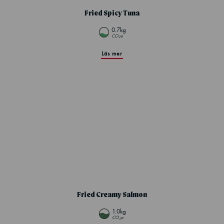
Fried Spicy Tuna
0.7kg
CO
e
2
Läs mer
Fried Creamy Salmon
1.0kg
CO
e
2