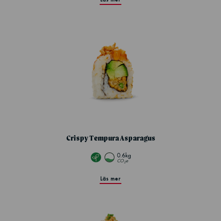
Crispy Tempura Asparagus
0.6kg
CO
e
2
Läs mer