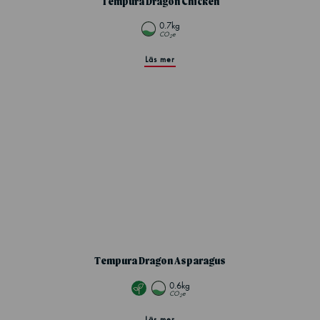
Tempura Dragon Chicken
0.7kg
CO
e
2
Läs mer
Tempura Dragon Asparagus
0.6kg
CO
e
2
Läs mer