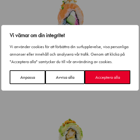
Vi värnar om din integritet
Vi använder cookies för att förbättra din surfupplevelse, visa personliga
annonser eller innehåll och analysera vår trafik. Genom att klicka på
Philly Salmon
"Acceptera alla" samtycker du till vår användning av cookies.
1.0kg
CO
e
Anpassa
Avvisa alla
Acceptera alla
2
Läs mer