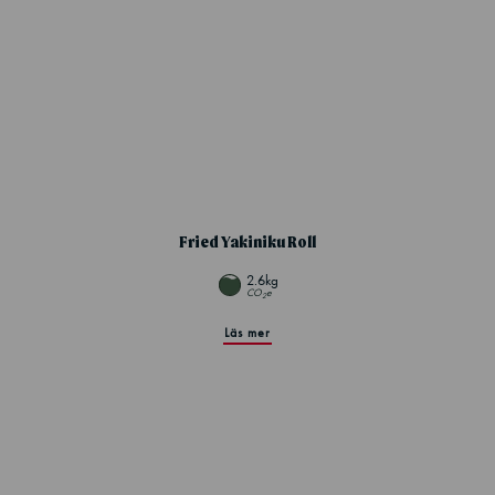
Fried Yakiniku Roll
2.6kg
CO
e
2
Läs mer