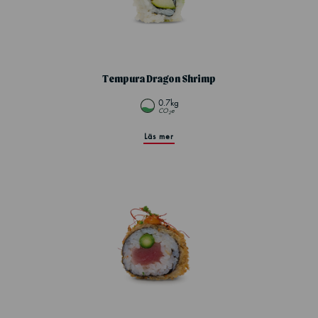
Tempura Dragon Shrimp
0.7kg
CO
e
2
Läs mer