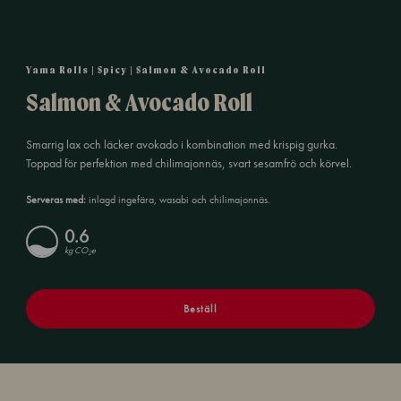
Yama Rolls | Spicy | Salmon & Avocado Roll
Salmon & Avocado Roll
Smarrig lax och läcker avokado i kombination med krispig gurka.
Toppad för perfektion med chilimajonnäs, svart sesamfrö och körvel.
Serveras med:
inlagd ingefära, wasabi och chilimajonnäs.
0.6
kg CO
e
2
Beställ