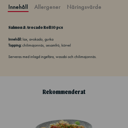
Innehåll
Allergener
Näringsvärde
Salmon & Avocado Roll 10 pcs
Innehåll:
lax, avokado, gurka
Topping:
chilimajonnäs, sesamfrö, körvel
Serveras med inlagd ingefära, wasabi och chilimajonnäs.
Rekommenderat