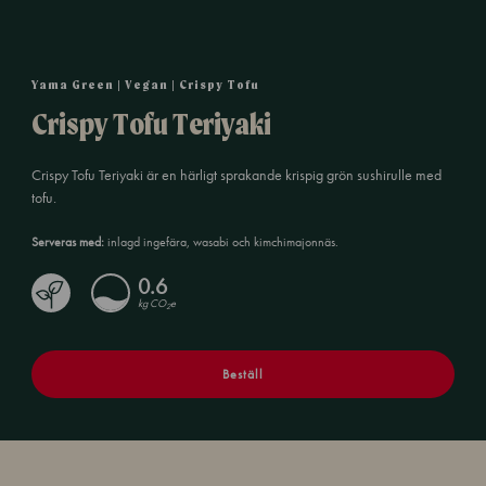
Yama Green | Vegan | Crispy Tofu
Crispy Tofu Teriyaki
Crispy Tofu Teriyaki är en härligt sprakande krispig grön sushirulle med
tofu.
Serveras med:
inlagd ingefära, wasabi och kimchimajonnäs.
0.6
kg CO
e
2
Beställ