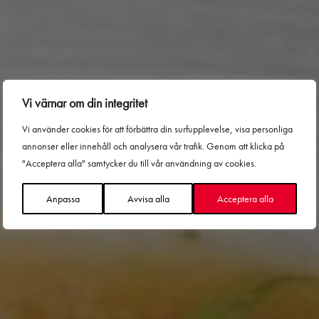
Text: Hanna von Zweigbergk | Foto: Carina
Vi värnar om din integritet
Baumgartner/Unsplash
Misoshiru 味噌汁 den
Vi använder cookies för att förbättra din surfupplevelse, visa personliga
annonser eller innehåll och analysera vår trafik. Genom att klicka på
"Acceptera alla" samtycker du till vår användning av cookies.
traditionella
Anpassa
Avvisa alla
Acceptera alla
misosoppan