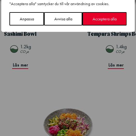
"Acceptera alla" samtycker du till vår användning av cookies.
Anpassa
Avvisa alla
Acceptera alla
Sashimi Bowl
Tempura Shrimps B
1.2kg
1.4kg
CO
e
CO
e
2
2
Läs mer
Läs mer