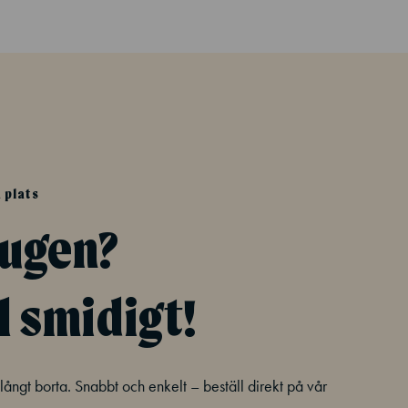
 plats
sugen?
l smidigt!
e långt borta. Snabbt och enkelt – beställ direkt på vår