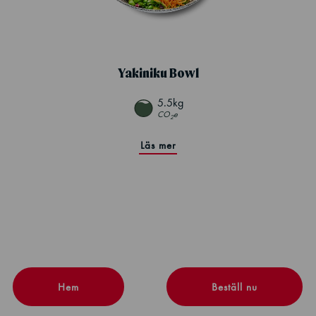
Yakiniku Bowl
5.5kg
CO
e
2
Läs mer
Hem
Beställ nu