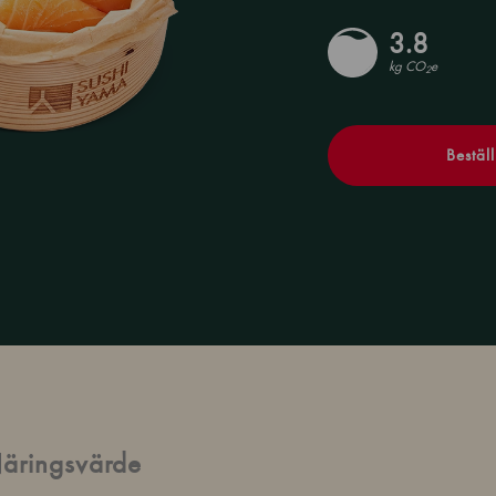
3.8
kg CO
e
2
Beställ
äringsvärde