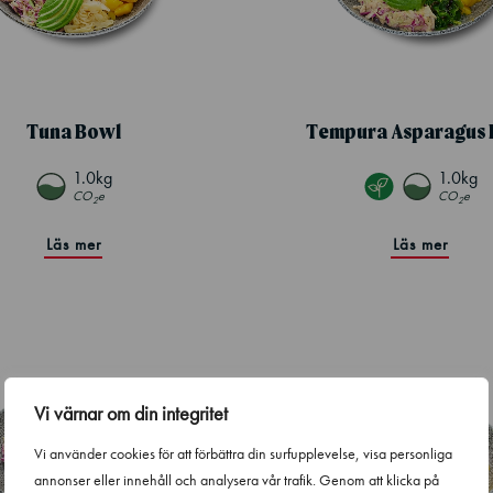
Tuna Bowl
Tempura Asparagus 
1.0kg
1.0kg
CO
e
CO
e
2
2
Läs mer
Läs mer
Vi värnar om din integritet
Vi använder cookies för att förbättra din surfupplevelse, visa personliga
annonser eller innehåll och analysera vår trafik. Genom att klicka på