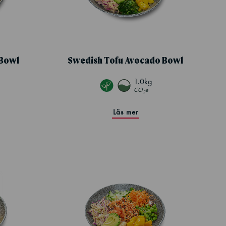
Bowl
Swedish Tofu Avocado Bowl
1.0kg
CO
e
2
Läs mer