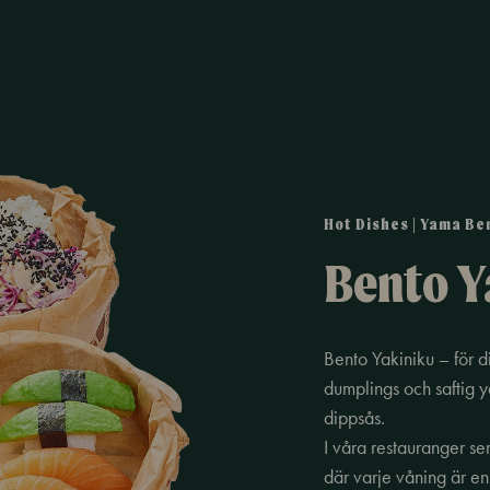
Hot Dishes | Yama Be
Bento Y
Bento Yakiniku – för d
dumplings och saftig y
dippsås.
I våra restauranger se
där varje våning är en