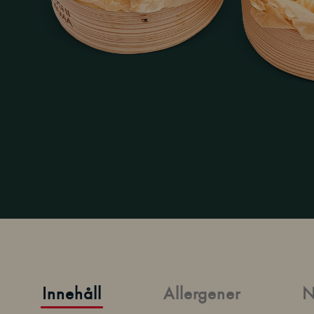
Innehåll
Allergener
N