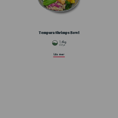
Tempura Shrimps Bowl
1.4kg
CO
e
2
Läs mer