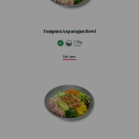
Tempura Asparagus Bowl
1.0kg
CO
e
2
Läs mer