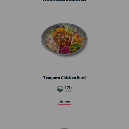
Tempura Chicken Bowl
1.7kg
CO
e
2
Läs mer