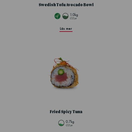
Swedish Tofu Avocado Bowl
1.0kg
CO
e
2
Läs mer
Fried Spicy Tuna
0.7kg
CO
e
2