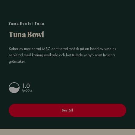
Yama Bowls | Tuna
Tuna Bowl
Kuber av marinerad MSC-certifierad tonfisk på en bädd av sushiris
serverad med krämig avokado och het Kimchi Mayo samt fräscha
grönsaker.
1.0
kg CO
e
2
Beställ