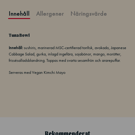
Innehåll
Allergener
Näringsvärde
Tuna Bowl
Innehåll:
sushiris, marinerad MSC-certifierad tonfisk, avokado, Japanese
Cabbage Salad, gurka, inlagd ingefära, sojabönor, mango, morötter,
frissésalladsblandning. Toppas med svarta sesamfrön och ararepuffar.
Serveras med Vegan Kimchi Mayo
Rekommenderat