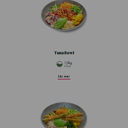
Tuna Bowl
1.0kg
CO
e
2
Läs mer