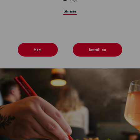
CO
e
2
Läs mer
Hem
Beställ nu