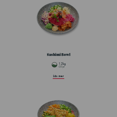
Sashimi Bowl
1.2kg
CO
e
2
Läs mer