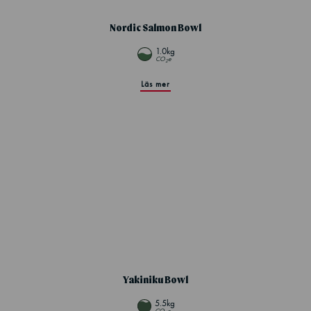
Nordic Salmon Bowl
1.0kg
CO
e
2
Läs mer
Yakiniku Bowl
5.5kg