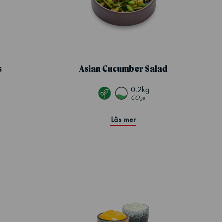
s
Asian Cucumber Salad
0.2kg
CO
e
2
Läs mer