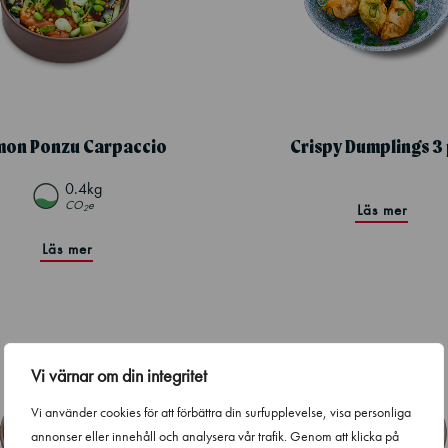
mon Ponzu Carpaccio
Crispy Dumplings 3
0.4kg
CO
e
Läs mer
2
Läs mer
Vi värnar om din integritet
Vi använder cookies för att förbättra din surfupplevelse, visa personliga
annonser eller innehåll och analysera vår trafik. Genom att klicka på