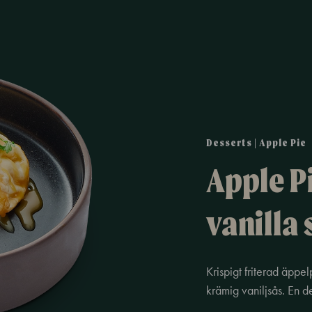
Desserts | Apple Pie
Apple P
vanilla
Krispigt friterad äpp
krämig vaniljsås. En de