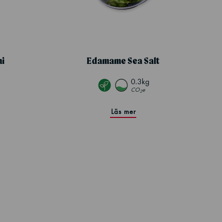
i
Edamame Sea Salt
0.3kg
CO
e
2
Läs mer