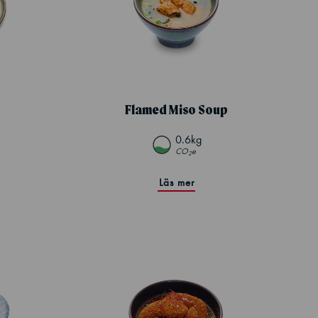
Flamed Miso Soup
0.6kg
CO
e
2
Läs mer