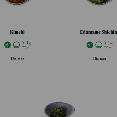
Kimchi
Edamame Shichim
0.1kg
0.3kg
CO
e
CO
e
2
2
Läs mer
Läs mer