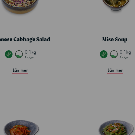
anese Cabbage Salad
Miso Soup
0.1kg
0.1kg
CO
e
CO
e
2
2
Läs mer
Läs mer