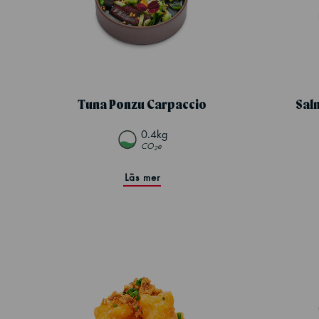
Tuna Ponzu Carpaccio
Sal
0.4kg
CO
e
2
Läs mer