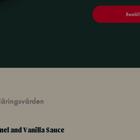
Beställ
äringsvärden
mel and Vanilla Sauce