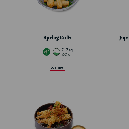
Spring Rolls
Jap
0.2kg
CO
e
2
Läs mer