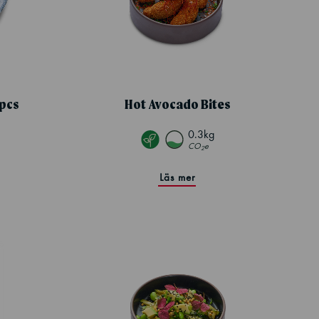
 pcs
Hot Avocado Bites
0.3kg
CO
e
2
Läs mer