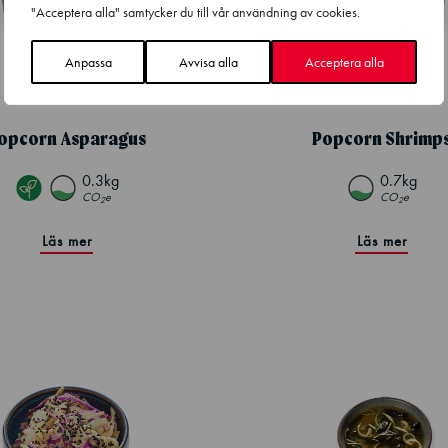
"Acceptera alla" samtycker du till vår användning av cookies.
Anpassa
Avvisa alla
Acceptera alla
opcorn Asparagus
Popcorn Shrimp
0.3kg
0.7kg
CO
e
CO
e
2
2
Läs mer
Läs mer