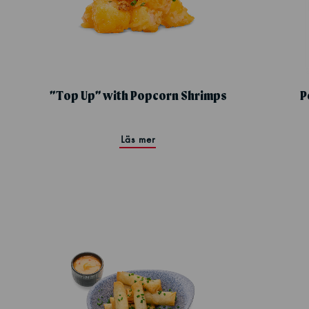
”Top Up” with Popcorn Shrimps
P
Läs mer