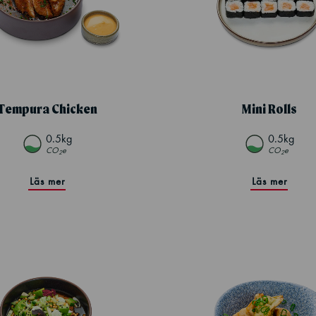
Tempura Chicken
Mini Rolls
0.5kg
0.5kg
CO
e
CO
e
2
2
Läs mer
Läs mer