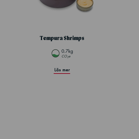
Tempura Shrimps
0.7kg
CO
e
2
Läs mer