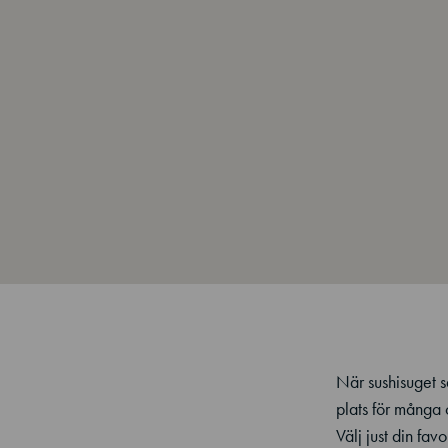
När sushisuget sä
plats för många 
Välj just din fa