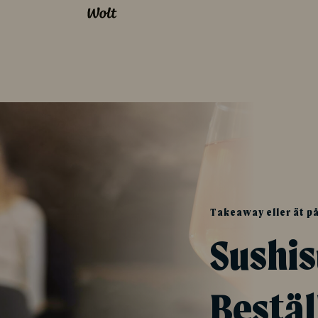
Takeaway eller ät på
Sushi
Bestäl