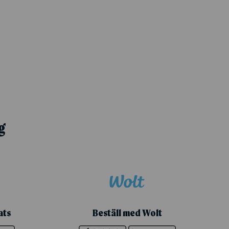
g
ats
Beställ med Wolt