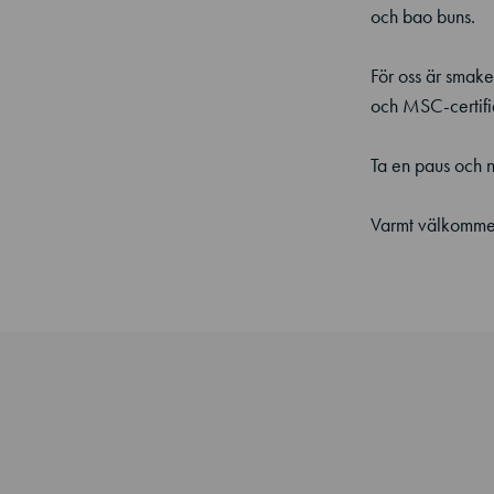
och bao buns.
För oss är smaken
och MSC-certifie
Ta en paus och n
Varmt välkommen