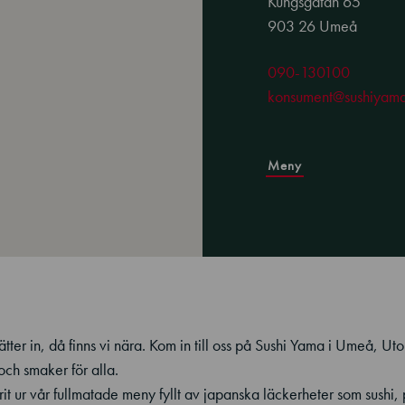
Kungsgatan 65
903 26 Umeå
090-130100
konsument@sushiyama
Meny
tter in, då finns vi nära. Kom in till oss på Sushi Yama i Umeå, Uto
och smaker för alla.
vorit ur vår fullmatade meny fyllt av japanska läckerheter som sushi