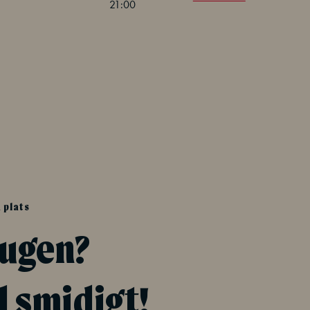
21:00
 plats
sugen?
l smidigt!