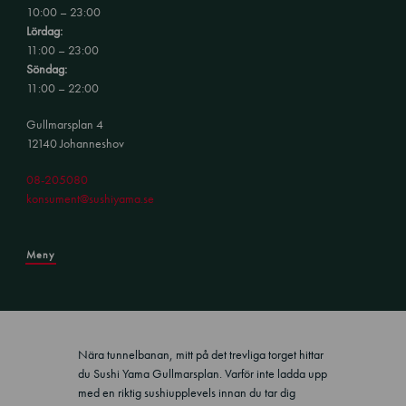
10:00 – 23:00
Lördag:
11:00 – 23:00
Söndag:
11:00 – 22:00
Gullmarsplan 4
12140 Johanneshov
08-205080
konsument@sushiyama.se
Meny
Nära tunnelbanan, mitt på det trevliga torget hittar
du Sushi Yama Gullmarsplan. Varför inte ladda upp
med en riktig sushiupplevels innan du tar dig