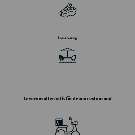
Uteservering
Leveransalternativ för denna restaurang