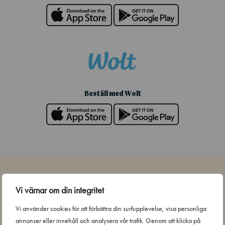
Beställ med Wolt
Restauranger
Vi värnar om din integritet
Vi använder cookies för att förbättra din surfupplevelse, visa personliga
Stockholm, Liljeholmstorget Galleria
annonser eller innehåll och analysera vår trafik. Genom att klicka på