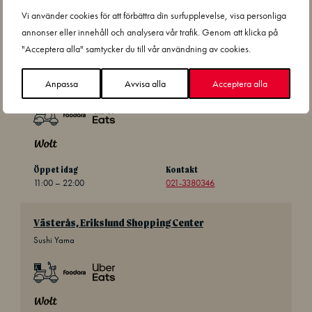
Vi använder cookies för att förbättra din surfupplevelse, visa personliga
Restauranger
annonser eller innehåll och analysera vår trafik. Genom att klicka på
"Acceptera alla" samtycker du till vår användning av cookies.
Västerås, Centra
Sushi Yama
Anpassa
Avvisa alla
Acceptera alla
Öppet idag
Kontakt
11:00 – 22:00
021-3380346
Västerås, Erikslund Shopping Center
Sushi Yama