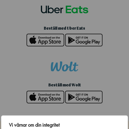
Beställ med Uber Eats
Beställ med Wolt
Vi värnar om din integritet